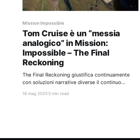
Mission Impossible
Tom Cruise è un “messia
analogico” in Mission:
Impossible – The Final
Reckoning
The Final Reckoning giustifica continuamente
con soluzioni narrative diverse il continuo
rimando a un mondo – e quindi a un cinema –
16 mag 2025
3 min read
pre digitale.