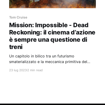
Tom Cruise
Mission: Impossible - Dead
Reckoning: il cinema d’azione
è sempre una questione di
treni
Un capitolo in bilico tra un futurismo
smaterializzato e la meccanica primitiva del
grande spettacolo hollywoodiano fatto di
23 lug 2023
2 min read
pistoni e acciaio.