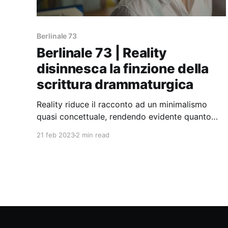
Berlinale 73
Berlinale 73 | Reality
disinnesca la finzione della
scrittura drammaturgica
Reality riduce il racconto ad un minimalismo
quasi concettuale, rendendo evidente quanto
siano superflui e inutili certi orpelli tipici della
21 feb 2023
2 min read
scrittura drammaturgica.