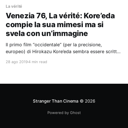
La vérité
Venezia 76, La vérité: Kore’eda
compie la sua mimesi ma si
svela con un’immagine
Il primo film “occidentale” (per la precisione,
europeo) di Hirokazu Kore’eda sembra essere scritto
e diretto da Olivier Assayas.
28 ago 2019
4 min read
Stranger Than Cinema
© 2026
Powered by Ghost