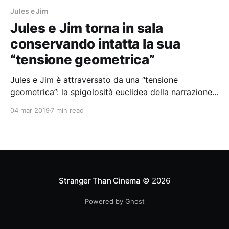
Jules e Jim
Jules e Jim torna in sala
conservando intatta la sua
“tensione geometrica”
Jules e Jim è attraversato da una “tensione
geometrica”: la spigolosità euclidea della narrazione
viene contrastata dagli ampi movimenti di macchina,
04 mar 2019
7 min read
dalle traiettorie circolari che i personaggi disegnano
su schermo, dalle curve degli oggetti in scena
Stranger Than Cinema
© 2026
Powered by Ghost