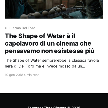
Guillermo Del Toro
The Shape of Water è il
capolavoro di un cinema che
pensavamo non esistesse più
The Shape of Water sembrerebbe la classica favola
nera di Del Toro ma è invece mosso da un
romanticismo soverchiante che proviene da un'altra
10 gen 2018
4 min read
epoca del cinema.
Stranger Than Cinema
© 2026