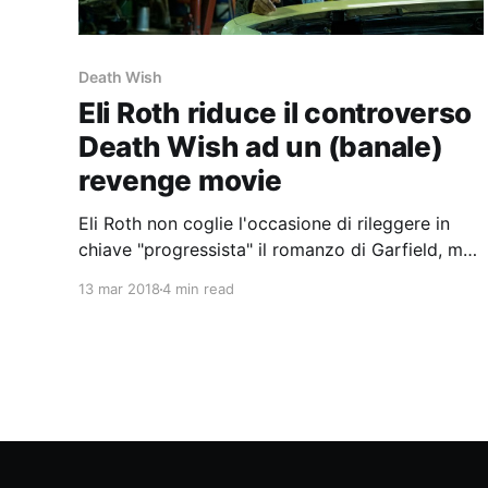
Death Wish
Eli Roth riduce il controverso
Death Wish ad un (banale)
revenge movie
Eli Roth non coglie l'occasione di rileggere in
chiave "progressista" il romanzo di Garfield, ma
trasforma la sua storia in un blando revenge
13 mar 2018
4 min read
movie.