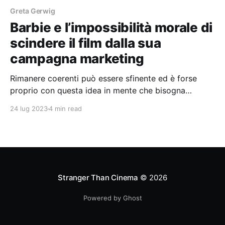
Greta Gerwig
Barbie e l’impossibilità morale di
scindere il film dalla sua
campagna marketing
Rimanere coerenti può essere sfinente ed è forse
proprio con questa idea in mente che bisogna
approcciarsi a Barbie: blockbuster che gira e rigira su
24 lug 2023
4 min read
se stesso e si contraddice continuamente.
Stranger Than Cinema
© 2026
Powered by Ghost