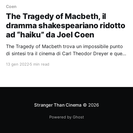
Coen
The Tragedy of Macbeth, il
dramma shakespeariano ridotto
ad “haiku” da Joel Coen
The Tragedy of Macbeth trova un impossibile punto
di sintesi tra il cinema di Carl Theodor Dreyer e quel
“teatro del divino movimento” teorizzato da Edward
13 gen 2022
5 min read
Gordon Craig.
Stranger Than Cinema
© 2026
Powered by Ghost