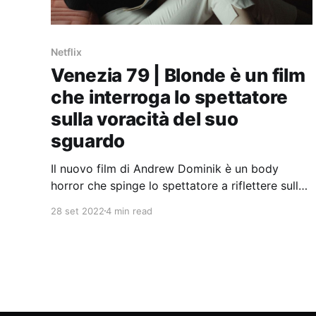
Netflix
Venezia 79 | Blonde è un film
che interroga lo spettatore
sulla voracità del suo
sguardo
Il nuovo film di Andrew Dominik è un body
horror che spinge lo spettatore a riflettere sulla
voracità del proprio sguardo.
28 set 2022
4 min read