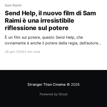
Sam Raimi
Send Help, il nuovo film di Sam
Raimi è una irresistibile
riflessione sul potere
È un film sul potere, questo Send Help, che
ovviamente è anche il potere della regia, dell’autore
che impone le sue scelte attraverso la selezione di
28 gen 2026
3 min read
una possibilità tra molte e al tempo stesso
l’esclusione (e invisibilizzazione) di tutte le altre.
Stranger Than Cinema
© 2026
Powered by Ghost