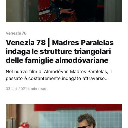
Venezia 78
Venezia 78 | Madres Paralelas
indaga le strutture triangolari
delle famiglie almodóvariane
Nel nuovo film di Almodóvar, Madres Paralelas, il
passato è costantemente indagato attraverso
l’utilizzo di sonde e strumenti di rilevazione: dai
03 set 2021
4 min read
tamponi rinofaringei utili a scoprire i reali genitori di
un bambino, fino ai metal detector utilizzati per
individuare le aree del terreno in cui scavare per
esumare ciò