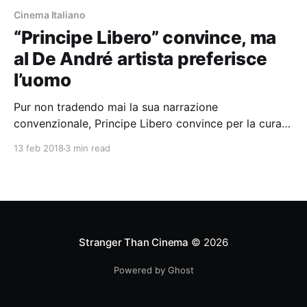
Cinema Italiano
“Principe Libero” convince, ma
al De André artista preferisce
l’uomo
Pur non tradendo mai la sua narrazione
convenzionale, Principe Libero convince per la cura
nel décor e la bravura del cast
13 feb 2018
3 min read
Stranger Than Cinema
© 2026
Powered by Ghost