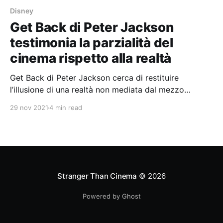
Disney
Get Back di Peter Jackson
testimonia la parzialità del
cinema rispetto alla realtà
Get Back di Peter Jackson cerca di restituire
l’illusione di una realtà non mediata dal mezzo
cinematografico per scardinare una narrazione
29 nov 2021
4 min read
(quella sul declino dei Beatles) che proprio il cinema
ha contribuito ad alimentare.
Stranger Than Cinema
© 2026
Powered by Ghost